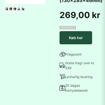
(130x285x46mm)
269,00 kr
Køb her
Prisgaranti
Gratis fragt over kr.
349
Lynhurtig levering
30 dages
fortrydelsesret