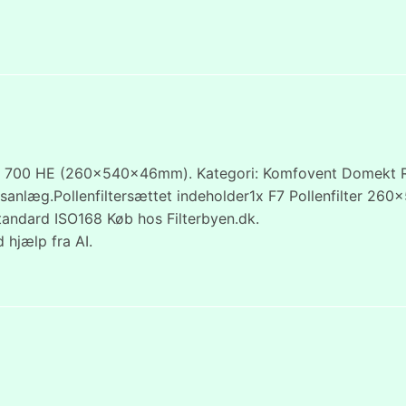
 & 700 HE (260x540x46mm). Kategori: Komfovent Domekt R
tionsanlæg.Pollenfiltersættet indeholder1x F7 Pollenfilte
Standard ISO168 Køb hos Filterbyen.dk.
 hjælp fra AI.