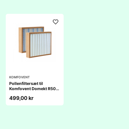
KOMFOVENT
Pollenfiltersæt til
Komfovent Domekt R500
& 700 HE
499,00 kr
(368x375x46mm) - NY
MODEL