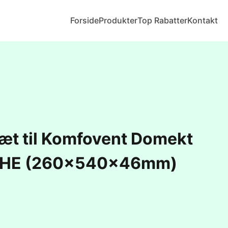
Forside
Produkter
Top Rabatter
Kontakt
sæt til Komfovent Domekt
 HE (260x540x46mm)