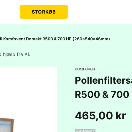
STORKØB
t til Komfovent Domekt R500 & 700 HE (260x540x46mm)
 hjælp fra AI.
KOMFOVENT
Pollenfilter
R500 & 700
465,00 kr