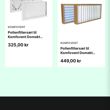
KOMFOVENT
Pollenfiltersæt til
Komfovent Domekt
R400 VE-B AC/EC
KOMFOVENT
325,00 kr
(210x450x46mm)
Pollenfiltersæt til
Komfovent Domekt
R400 VE-B AC/EC
449,00 kr
(258x346x46mm)