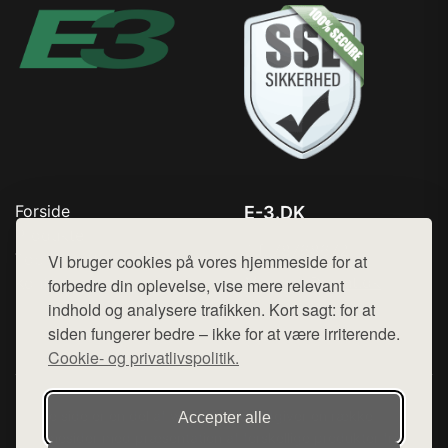
Forside
E-3.DK
Produkter
Tlf. 78768672
Top Rabatter
Vi bruger cookies på vores hjemmeside for at
Mail:
hej@want.dk
Kontakt
forbedre din oplevelse, vise mere relevant
indhold og analysere trafikken. Kort sagt: for at
Cookie- og privatlivspolitik
siden fungerer bedre – ikke for at være irriterende.
Cookie- og privatlivspolitik.
Denne side er en del af want.dk, der udgiver en række
Accepter alle
hjemmesider med præsentation af forskellige produkter fra