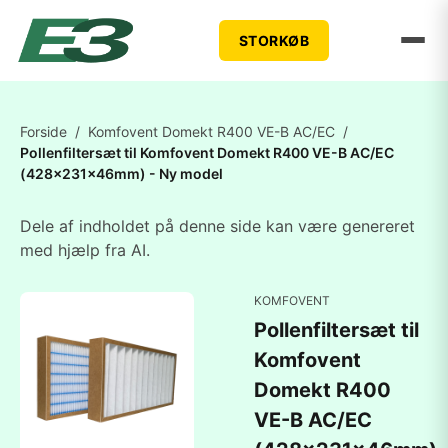
STORKØB
Forside
/
Komfovent Domekt R400 VE-B AC/EC
/
Pollenfiltersæt til Komfovent Domekt R400 VE-B AC/EC
(428x231x46mm) - Ny model
Dele af indholdet på denne side kan være genereret
med hjælp fra AI.
KOMFOVENT
Pollenfiltersæt til
Komfovent
Domekt R400
VE-B AC/EC