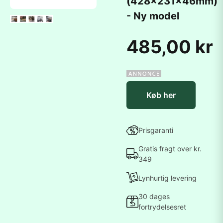
(428x231x46mm)
- Ny model
485,00 kr
Køb her
Prisgaranti
Gratis fragt over kr.
349
Lynhurtig levering
30 dages
fortrydelsesret