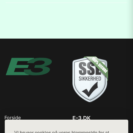
Forside
E-3.DK
Produkter
Tlf. 78768672
Top Rabatter
Vi bruger cookies på vores hjemmeside for at