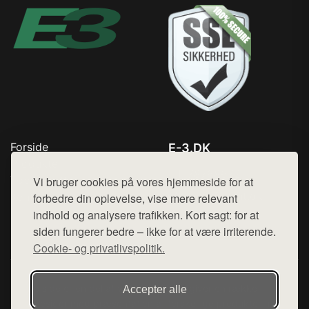
Forside
E-3.DK
Produkter
Tlf. 78768672
Top Rabatter
Vi bruger cookies på vores hjemmeside for at
Mail:
hej@want.dk
Kontakt
forbedre din oplevelse, vise mere relevant
indhold og analysere trafikken. Kort sagt: for at
Cookie- og privatlivspolitik
siden fungerer bedre – ikke for at være irriterende.
Cookie- og privatlivspolitik.
Denne side er en del af want.dk, der udgiver en række
Accepter alle
hjemmesider med præsentation af forskellige produkter fra