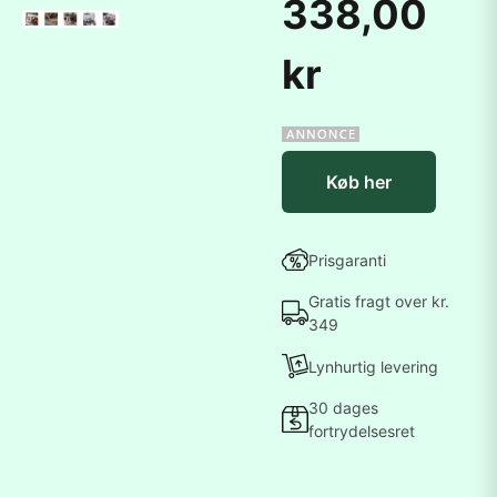
338,00
kr
Køb her
Prisgaranti
Gratis fragt over kr.
349
Lynhurtig levering
30 dages
fortrydelsesret