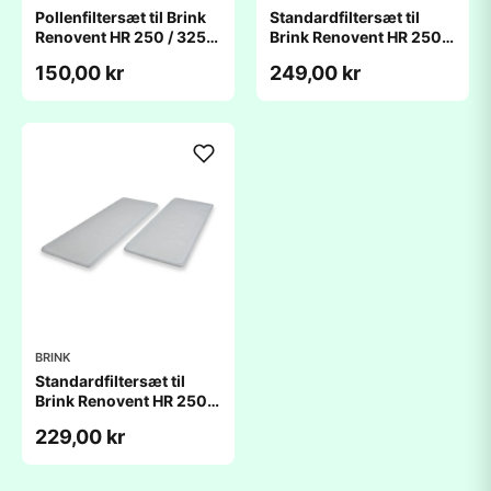
Pollenfiltersæt til Brink
Standardfiltersæt til
Renovent HR 250 / 325
Brink Renovent HR 250 /
(237x415x24mm)
325 (237x415x5mm)
150,00 kr
249,00 kr
Uden bypass
BRINK
Standardfiltersæt til
Brink Renovent HR 250 /
325 (237x495x5mm)
229,00 kr
Med bypass