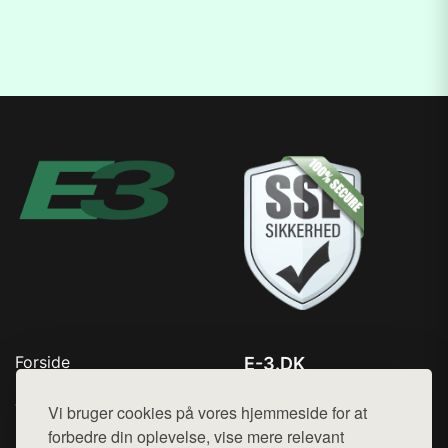
Forside
E-3.DK
Produkter
Tlf. 78768672
Top Rabatter
Vi bruger cookies på vores hjemmeside for at
Mail:
hej@want.dk
Kontakt
forbedre din oplevelse, vise mere relevant