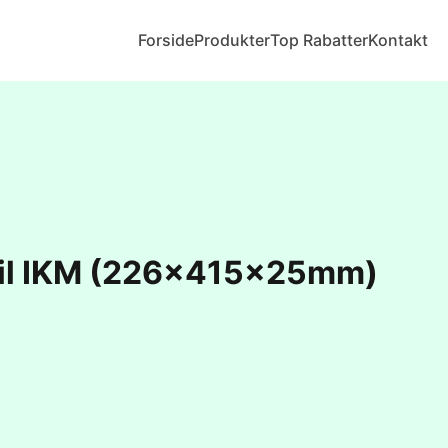
Forside
Produkter
Top Rabatter
Kontakt
r til IKM (226x415x25mm)