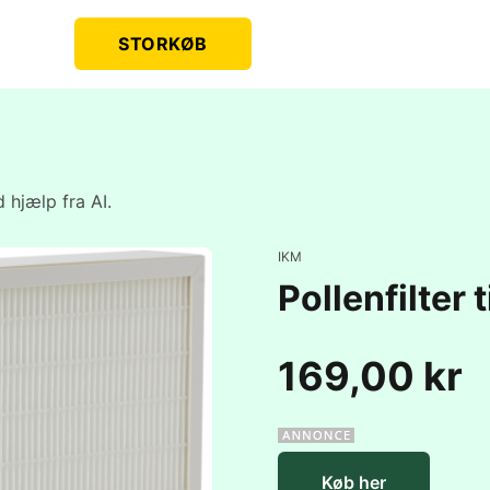
STORKØB
 hjælp fra AI.
IKM
Pollenfilte
169,00 kr
Køb her