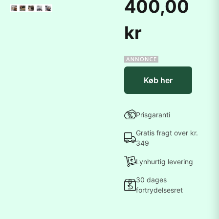
400,00
kr
Køb her
Prisgaranti
Gratis fragt over kr.
349
Lynhurtig levering
30 dages
fortrydelsesret