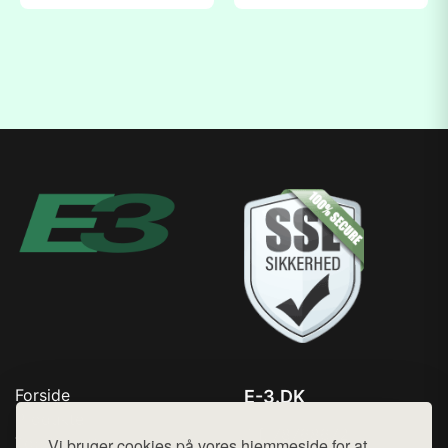
Forside
E-3.DK
Produkter
Tlf. 78768672
Top Rabatter
Vi bruger cookies på vores hjemmeside for at