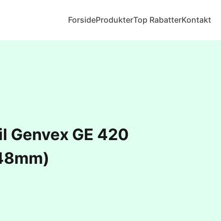
Forside
Produkter
Top Rabatter
Kontakt
 til Genvex GE 420
48mm)