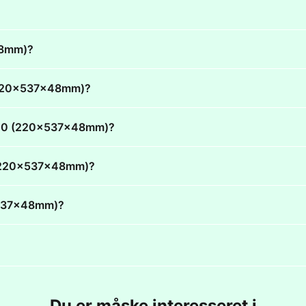
48mm)?
0 (220x537x48mm)?
E 420 (220x537x48mm)?
20 (220x537x48mm)?
0x537x48mm)?
Du er måske interesseret i