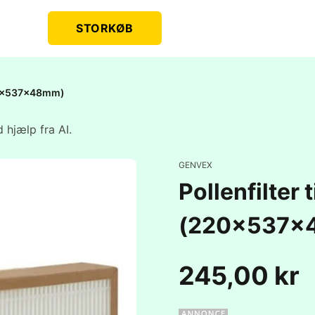
STORKØB
220x537x48mm)
 hjælp fra AI.
GENVEX
Pollenfilter
(220x537x
245,00 kr