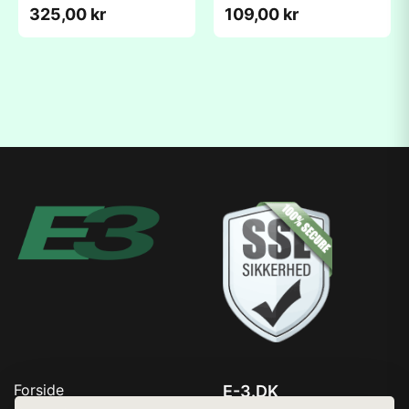
(180x257x47mm)
325,00 kr
109,00 kr
Forside
E-3.DK