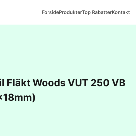
Forside
Produkter
Top Rabatter
Kontakt
 til Fläkt Woods VUT 250 VB
7x18mm)