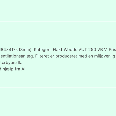
(184x417x18mm). Kategori: Fläkt Woods VUT 250 VB V. Pris: 
 ventilationsanlæg. Filteret er produceret med en miljøve
lterbyen.dk.
 hjælp fra AI.