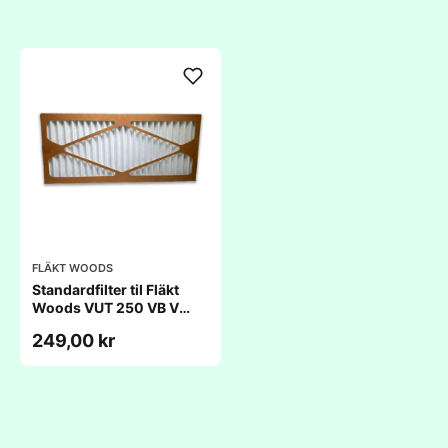
FLÄKT WOODS
Standardfilter til Fläkt
Woods VUT 250 VB V
(184x417x18mm)
249,00 kr