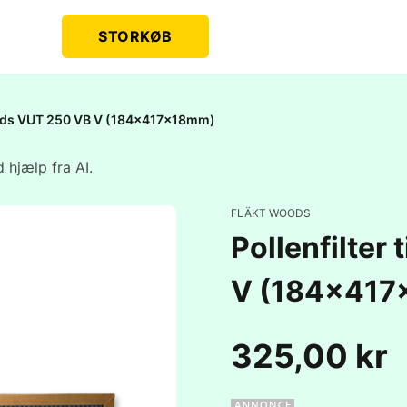
STORKØB
 Woods VUT 250 VB V (184x417x18mm)
 hjælp fra AI.
FLÄKT WOODS
Pollenfilter
V (184x41
325,00 kr