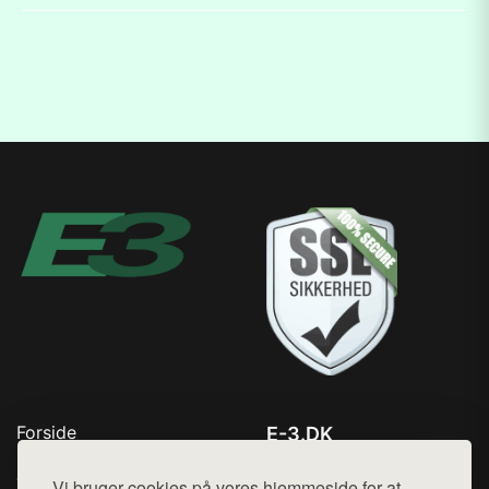
Forside
E-3.DK
Produkter
Tlf. 78768672
Top Rabatter
Vi bruger cookies på vores hjemmeside for at