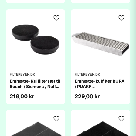
FILTERBYEN.DK
FILTERBYEN.DK
Emhætte-Kulfiltersæt til
Emhætte-kulfilter BORA
Bosch / Siemens / NeffÂ
/ PUAKF
- Ø188
(430x130x50mm) -
219,00 kr
229,00 kr
kompatibelt