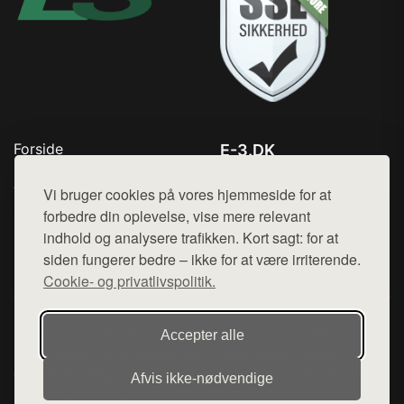
Forside
E-3.DK
Produkter
Tlf. 78768672
Top Rabatter
Vi bruger cookies på vores hjemmeside for at
Mail:
hej@want.dk
Kontakt
forbedre din oplevelse, vise mere relevant
indhold og analysere trafikken. Kort sagt: for at
Cookie- og privatlivspolitik
siden fungerer bedre – ikke for at være irriterende.
Cookie- og privatlivspolitik.
Denne side er en del af want.dk, der udgiver en række
Accepter alle
hjemmesider med præsentation af forskellige produkter fra
diverse webshops. Der sælges ikke varer fra denne side - vi
Afvis ikke‑nødvendige
henviser til de shops, som sælger varen. Vi har heller ikke