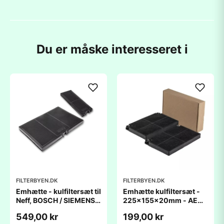
Du er måske interesseret i
FILTERBYEN.DK
FILTERBYEN.DK
Emhætte - kulfiltersæt til
Emhætte kulfiltersæt -
Neff, BOSCH / SIEMENS
225x155x20mm - AEG /
L364xB250xH29mm /
Zanussi / Electrolux
549,00 kr
199,00 kr
L259xD90xH23mm