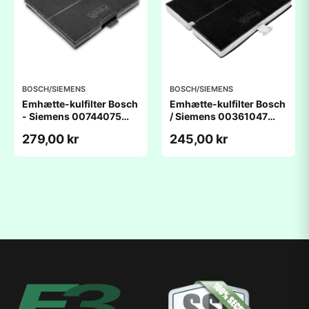
BOSCH/SIEMENS
BOSCH/SIEMENS
Emhætte-kulfilter Bosch
Emhætte-kulfilter Bosch
- Siemens 00744075
/ Siemens 00361047
(238x222x20mm) -
(259x229x22mm) -
279,00 kr
245,00 kr
kompatibelt
kompatibelt