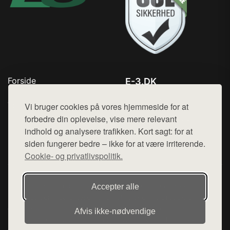
Forside
E-3.DK
Produkter
Tlf. 78768672
Top Rabatter
Vi bruger cookies på vores hjemmeside for at
Mail:
hej@want.dk
Kontakt
forbedre din oplevelse, vise mere relevant
indhold og analysere trafikken. Kort sagt: for at
Cookie- og privatlivspolitik
siden fungerer bedre – ikke for at være irriterende.
Cookie- og privatlivspolitik.
Denne side er en del af want.dk, der udgiver en række
Accepter alle
hjemmesider med præsentation af forskellige produkter fra
diverse webshops. Der sælges ikke varer fra denne side - vi
Afvis ikke‑nødvendige
henviser til de shops, som sælger varen. Vi har heller ikke