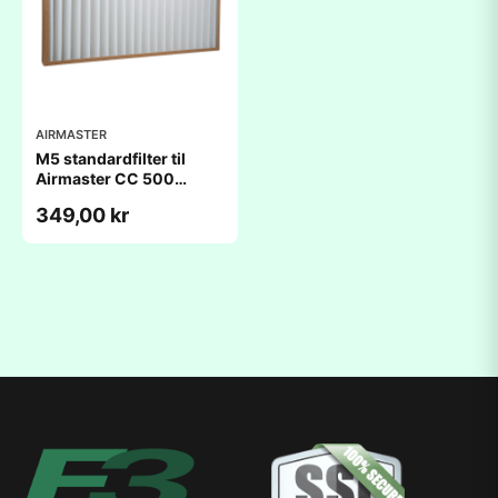
AIRMASTER
M5 standardfilter til
Airmaster CC 500
Kølemodul
349,00 kr
(560x284x47mm)
Tilluft