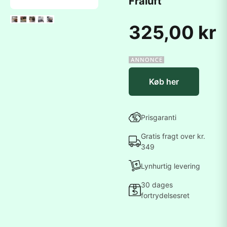
Fraluft
325,00 kr
Køb her
Prisgaranti
Gratis fragt over kr.
349
Lynhurtig levering
30 dages
fortrydelsesret