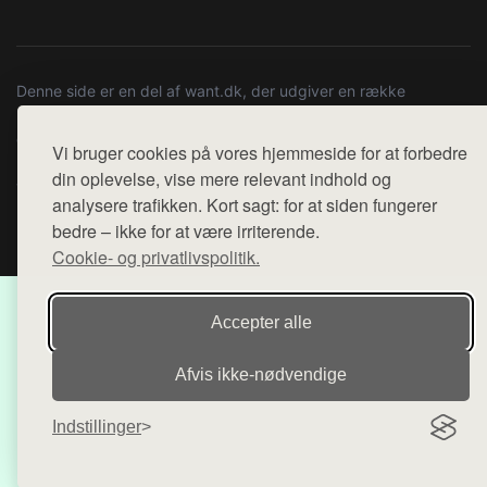
Denne side er en del af want.dk, der udgiver en række
hjemmesider med præsentation af forskellige produkter fra
diverse webshops. Der sælges ikke varer fra denne side - vi
Vi bruger cookies på vores hjemmeside for at forbedre
henviser til de shops, som sælger varen. Vi har heller ikke
din oplevelse, vise mere relevant indhold og
varerne på lager.
analysere trafikken. Kort sagt: for at siden fungerer
bedre – ikke for at være irriterende.
© 2026 e-3.dk. Alle rettigheder forbeholdes.
Cookie- og privatlivspolitik.
Accepter alle
Afvis ikke‑nødvendige
Indstillinger