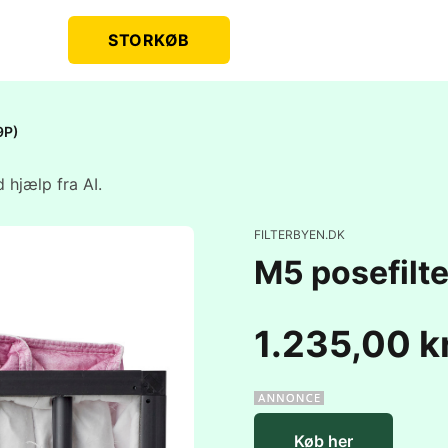
STORKØB
9P)
 hjælp fra AI.
FILTERBYEN.DK
M5 posefil
1.235,00 k
Køb her