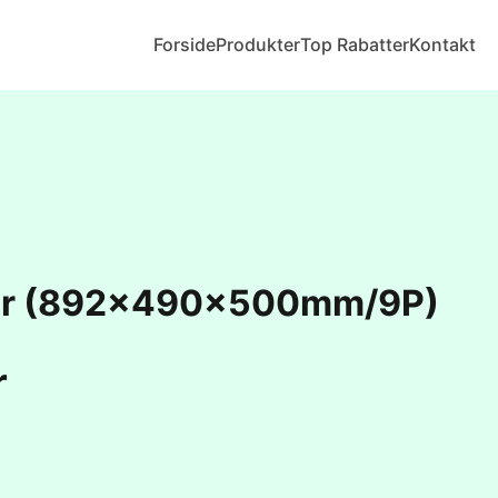
Forside
Produkter
Top Rabatter
Kontakt
ter (892x490x500mm/9P)
r