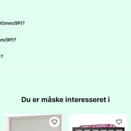
x500mm/9P)?
mm/9P)?
)?
Du er måske interesseret i