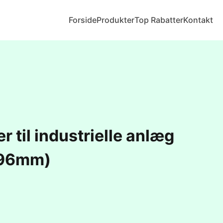
Forside
Produkter
Top Rabatter
Kontakt
r til industrielle anlæg
96mm)