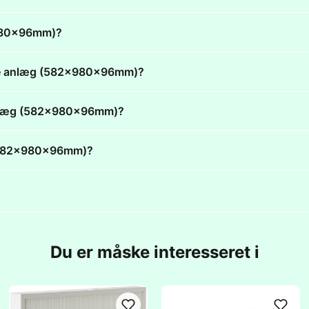
2x980x96mm)?
ielle anlæg (582x980x96mm)?
le anlæg (582x980x96mm)?
æg (582x980x96mm)?
Du er måske interesseret i