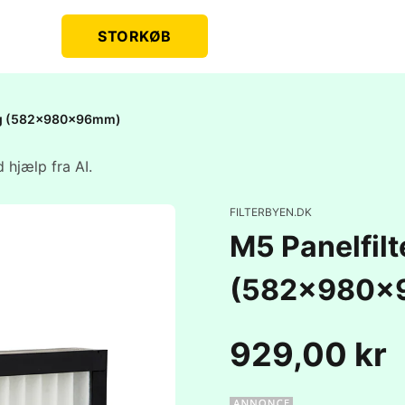
STORKØB
nlæg (582x980x96mm)
 hjælp fra AI.
FILTERBYEN.DK
M5 Panelfilte
(582x980x
929,00 kr