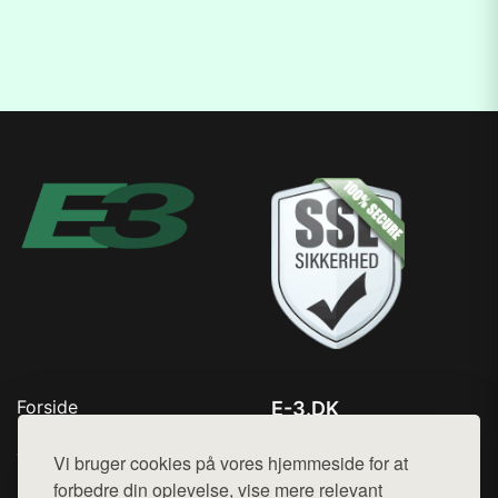
Forside
E-3.DK
Produkter
Tlf. 78768672
Top Rabatter
Vi bruger cookies på vores hjemmeside for at
Mail:
hej@want.dk
Kontakt
forbedre din oplevelse, vise mere relevant