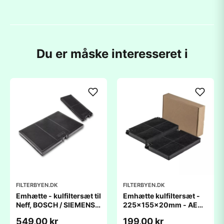
Du er måske interesseret i
FILTERBYEN.DK
FILTERBYEN.DK
Emhætte - kulfiltersæt til
Emhætte kulfiltersæt -
Neff, BOSCH / SIEMENS
225x155x20mm - AEG /
L364xB250xH29mm /
Zanussi / Electrolux
549,00 kr
199,00 kr
L259xD90xH23mm