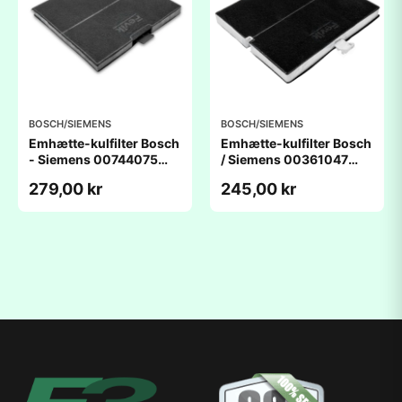
BOSCH/SIEMENS
BOSCH/SIEMENS
Emhætte-kulfilter Bosch
Emhætte-kulfilter Bosch
- Siemens 00744075
/ Siemens 00361047
(238x222x20mm) -
(259x229x22mm) -
279,00 kr
245,00 kr
kompatibelt
kompatibelt