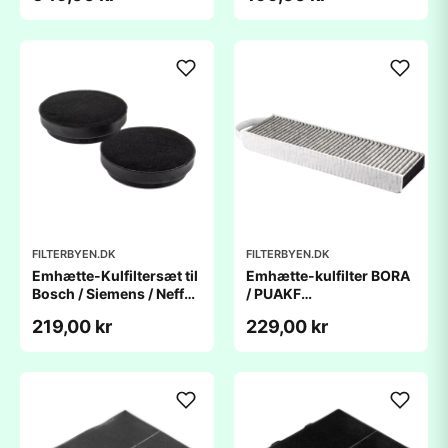
FILTERBYEN.DK
FILTERBYEN.DK
Emhætte-Kulfiltersæt til
Emhætte-kulfilter BORA
Bosch / Siemens / NeffÂ
/ PUAKF
- Ø188
(430x130x50mm) -
219,00 kr
229,00 kr
kompatibelt