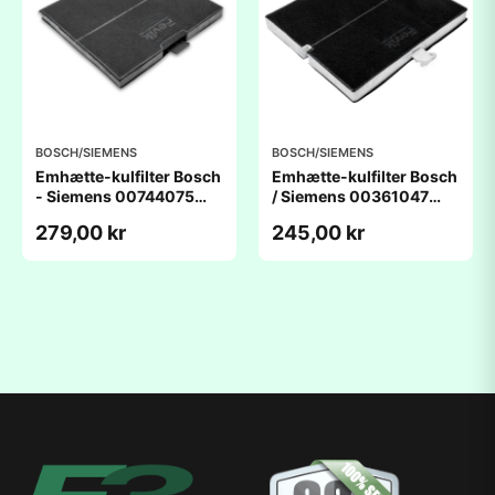
BOSCH/SIEMENS
BOSCH/SIEMENS
Emhætte-kulfilter Bosch
Emhætte-kulfilter Bosch
- Siemens 00744075
/ Siemens 00361047
(238x222x20mm) -
(259x229x22mm) -
279,00 kr
245,00 kr
kompatibelt
kompatibelt