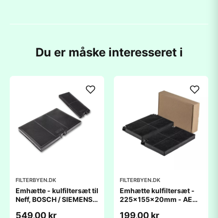
Du er måske interesseret i
FILTERBYEN.DK
FILTERBYEN.DK
Emhætte - kulfiltersæt til
Emhætte kulfiltersæt -
Neff, BOSCH / SIEMENS
225x155x20mm - AEG /
L364xB250xH29mm /
Zanussi / Electrolux
549,00 kr
199,00 kr
L259xD90xH23mm