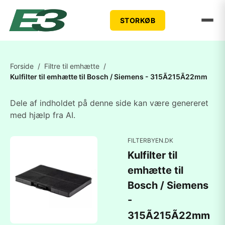
STORKØB
Forside
/
Filtre til emhætte
/
Kulfilter til emhætte til Bosch / Siemens - 315Ã215Ã22mm
Dele af indholdet på denne side kan være genereret
med hjælp fra AI.
FILTERBYEN.DK
Kulfilter til
emhætte til
Bosch / Siemens
-
315Ã215Ã22mm