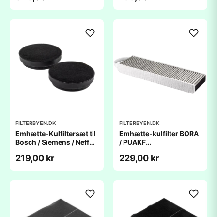
FILTERBYEN.DK
FILTERBYEN.DK
Emhætte-Kulfiltersæt til
Emhætte-kulfilter BORA
Bosch / Siemens / NeffÂ
/ PUAKF
- Ø188
(430x130x50mm) -
219,00 kr
229,00 kr
kompatibelt