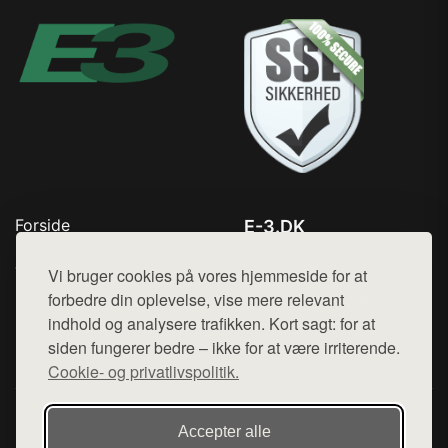
Forside
E-3.DK
Produkter
Tlf. 78768672
Top Rabatter
Vi bruger cookies på vores hjemmeside for at
Mail:
hej@want.dk
Kontakt
forbedre din oplevelse, vise mere relevant
indhold og analysere trafikken. Kort sagt: for at
Cookie- og privatlivspolitik
siden fungerer bedre – ikke for at være irriterende.
Cookie- og privatlivspolitik.
Denne side er en del af want.dk, der udgiver en række
Accepter alle