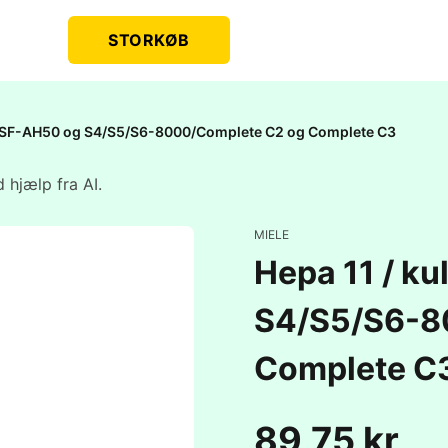
STORKØB
iele SF-AH50 og S4/S5/S6-8000/Complete C2 og Complete C3
 hjælp fra AI.
MIELE
Hepa 11 / ku
S4/S5/S6-8
Complete C
89,75 kr