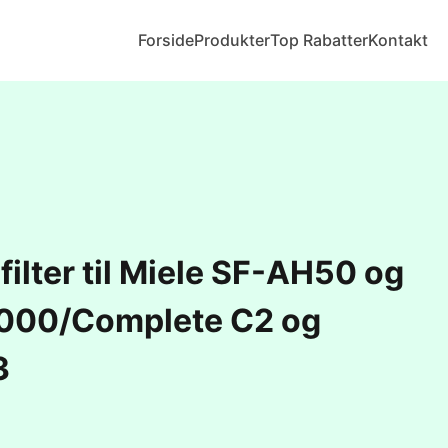
Forside
Produkter
Top Rabatter
Kontakt
lfilter til Miele SF-AH50 og
000/Complete C2 og
3