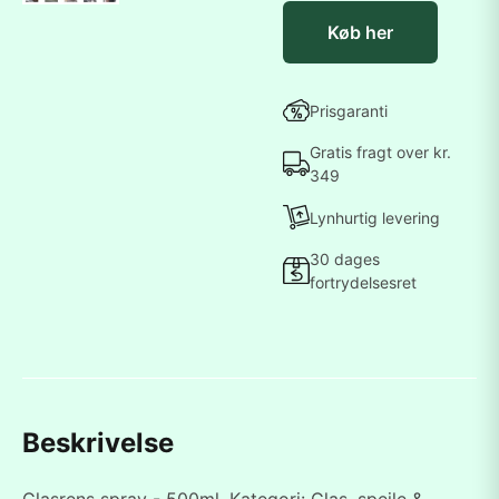
Køb her
Prisgaranti
Gratis fragt over kr.
349
Lynhurtig levering
30 dages
fortrydelsesret
Beskrivelse