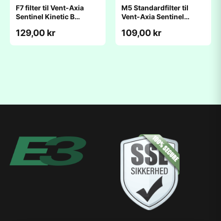
F7 filter til Vent-Axia
M5 Standardfilter til
Sentinel Kinetic B
Vent-Axia Sentinel
(185x265x3,5mm)
Kinetic B
129,00 kr
109,00 kr
(185x265x3,5mm)