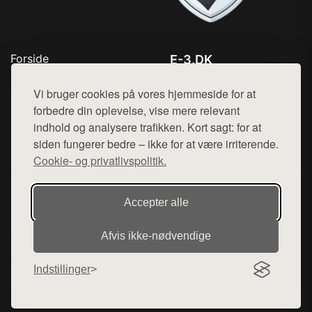
Forside
E-3.DK
Produkter
Tlf. 78768672
Top Rabatter
Vi bruger cookies på vores hjemmeside for at
Mail:
hej@want.dk
Kontakt
forbedre din oplevelse, vise mere relevant
indhold og analysere trafikken. Kort sagt: for at
Cookie- og privatlivspolitik
siden fungerer bedre – ikke for at være irriterende.
Cookie- og privatlivspolitik.
Denne side er en del af want.dk, der udgiver en række
Accepter alle
hjemmesider med præsentation af forskellige produkter fra
diverse webshops. Der sælges ikke varer fra denne side - vi
Afvis ikke‑nødvendige
henviser til de shops, som sælger varen. Vi har heller ikke
varerne på lager.
Indstillinger
© 2026 e-3.dk. Alle rettigheder forbeholdes.