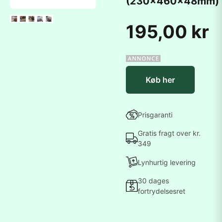
(230x460x48mm)
195,00 kr
Køb her
Prisgaranti
Gratis fragt over kr.
349
Lynhurtig levering
30 dages
fortrydelsesret