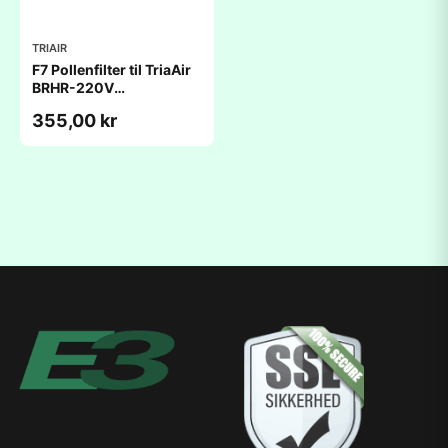
TRIAIR
F7 Pollenfilter til TriaAir
BRHR-220V
ventilationsanlæg
355,00 kr
(230x460x48mm)