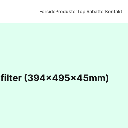
Forside
Produkter
Top Rabatter
Kontakt
dfilter (394x495x45mm)