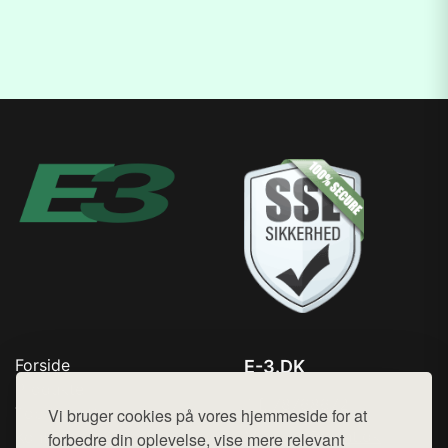
Forside
E-3.DK
Produkter
Tlf. 78768672
Top Rabatter
Vi bruger cookies på vores hjemmeside for at
Mail:
hej@want.dk
Kontakt
forbedre din oplevelse, vise mere relevant