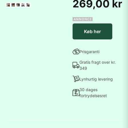
269,00 kr
Køb her
Prisgaranti
Gratis fragt over kr.
349
Lynhurtig levering
30 dages
fortrydelsesret