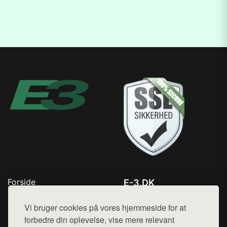
Forside
E-3.DK
Produkter
Tlf. 78768672
Top Rabatter
Vi bruger cookies på vores hjemmeside for at
Mail:
hej@want.dk
Kontakt
forbedre din oplevelse, vise mere relevant