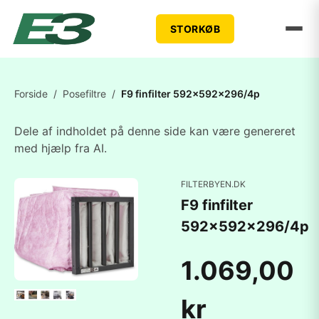
STORKØB
Forside
/
Posefiltre
/
F9 finfilter 592x592x296/4p
Dele af indholdet på denne side kan være genereret
med hjælp fra AI.
FILTERBYEN.DK
F9 finfilter
592x592x296/4p
1.069,00
kr