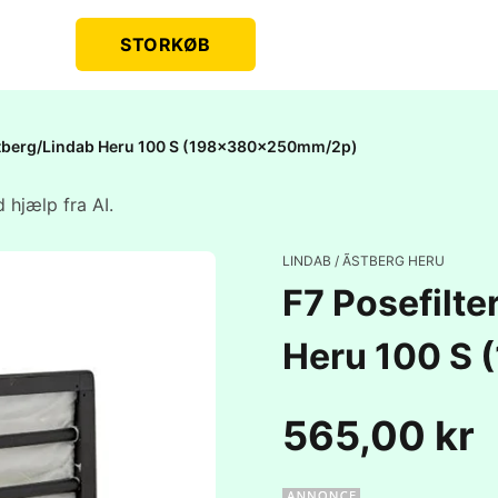
STORKØB
Ãstberg/Lindab Heru 100 S (198x380x250mm/2p)
 hjælp fra AI.
LINDAB / ÃSTBERG HERU
F7 Posefilte
Heru 100 S
565,00 kr