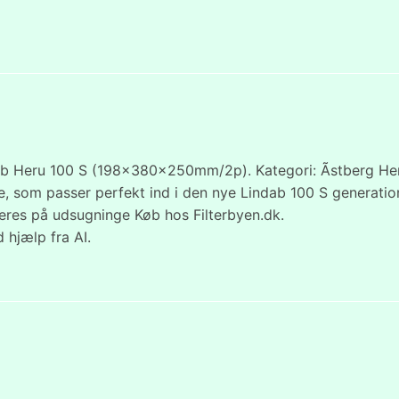
ndab Heru 100 S (198x380x250mm/2p). Kategori: Ãstberg Heru
e, som passer perfekt ind i den nye Lindab 100 S generation
eres på udsugninge Køb hos Filterbyen.dk.
 hjælp fra AI.