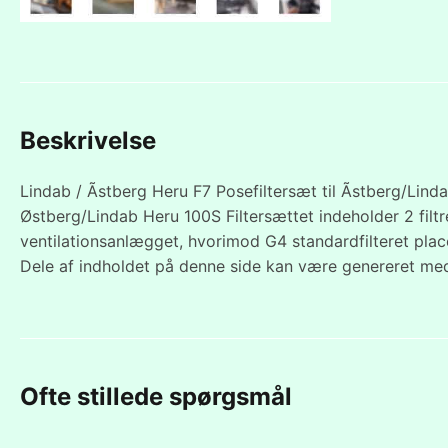
Beskrivelse
Lindab / Ãstberg Heru F7 Posefiltersæt til Ãstberg/Li
Østberg/Lindab Heru 100S Filtersættet indeholder 2 filtr
ventilationsanlægget, hvorimod G4 standardfilteret plac
Dele af indholdet på denne side kan være genereret med
Ofte stillede spørgsmål