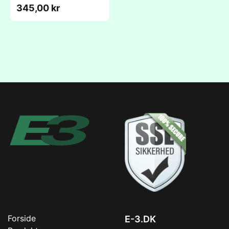
490x392x360mm/P5)
345,00 kr
Forside
E-3.DK