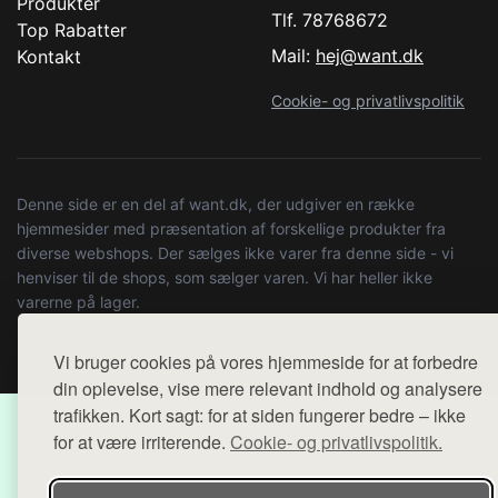
Produkter
Tlf. 78768672
Top Rabatter
Mail:
hej@want.dk
Kontakt
Cookie- og privatlivspolitik
Denne side er en del af want.dk, der udgiver en række
hjemmesider med præsentation af forskellige produkter fra
diverse webshops. Der sælges ikke varer fra denne side - vi
henviser til de shops, som sælger varen. Vi har heller ikke
varerne på lager.
© 2026 e-3.dk. Alle rettigheder forbeholdes.
Vi bruger cookies på vores hjemmeside for at forbedre
din oplevelse, vise mere relevant indhold og analysere
trafikken. Kort sagt: for at siden fungerer bedre – ikke
for at være irriterende.
Cookie- og privatlivspolitik.