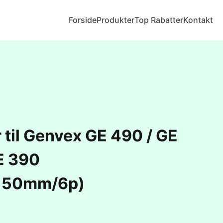
Forside
Produkter
Top Rabatter
Kontakt
r til Genvex GE 490 / GE
E 390
150mm/6p)