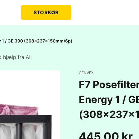
STORKØB
rgy 1 / GE 390 (308x237x150mm/6p)
 hjælp fra AI.
GENVEX
F7 Posefilte
Energy 1 / G
(308x237x
445,00 kr