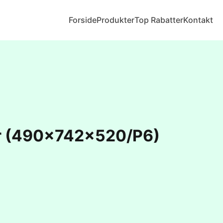
Forside
Produkter
Top Rabatter
Kontakt
er (490x742x520/P6)