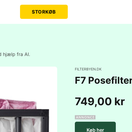
STORKØB
 hjælp fra AI.
FILTERBYEN.DK
F7 Posefilt
749,00 kr
Køb her