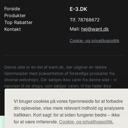
Forside
E-3.DK
Produkter
Tlf. 78768672
Top Rabatter
Mail:
hej@want.dk
Kontakt
Cookie- og privatlivspolitik
Denne side er en del af want.dk, der udgiver en række
hjemmesider med præsentation af forskellige produkter fra
diverse webshops. Der sælges ikke varer fra denne side - vi
henviser til de shops, som sælger varen. Vi har heller ikke
varerne på lager.
Vi bruger cookies på vores hjemmeside for at forbedre
© 2026 e-3.dk. Alle rettigheder forbeholdes.
din oplevelse, vise mere relevant indhold og analysere
trafikken. Kort sagt: for at siden fungerer bedre – ikke
for at være irriterende.
Cookie- og privatlivspolitik.