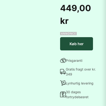
449,00
kr
Køb her
Prisgaranti
Gratis fragt over kr.
349
Lynhurtig levering
30 dages
fortrydelsesret