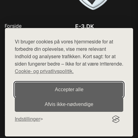
Forside
E-3.DK
Produkter
Tlf. 78768672
Top Rabatter
Vi bruger cookies på vores hjemmeside for at
Mail:
hej@want.dk
Kontakt
forbedre din oplevelse, vise mere relevant
indhold og analysere trafikken. Kort sagt: for at
Cookie- og privatlivspolitik
siden fungerer bedre – ikke for at være irriterende.
Cookie- og privatlivspolitik.
Denne side er en del af want.dk, der udgiver en række
Accepter alle
hjemmesider med præsentation af forskellige produkter fra
diverse webshops. Der sælges ikke varer fra denne side - vi
Afvis ikke‑nødvendige
henviser til de shops, som sælger varen. Vi har heller ikke
varerne på lager.
Indstillinger
© 2026 e-3.dk. Alle rettigheder forbeholdes.