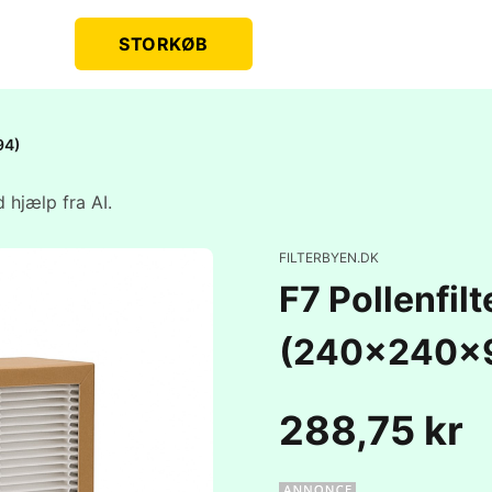
STORKØB
94)
 hjælp fra AI.
FILTERBYEN.DK
F7 Pollenfilt
(240x240x
288,75 kr