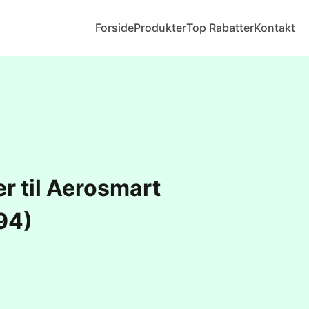
Forside
Produkter
Top Rabatter
Kontakt
er til Aerosmart
94)