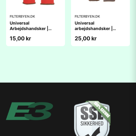
FILTERBYEN.DK
FILTERBYEN.DK
Universal
Universal
Arbejdshandsker |
arbejdshandsker |
Powergrip - Rød
NORSE FLEX SUPREME -
15,00 kr
25,00 kr
GRÅ