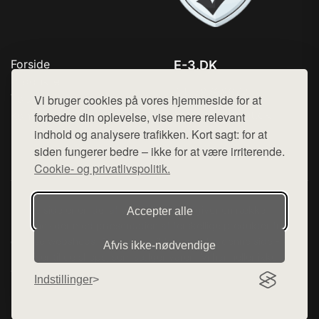
Forside
E-3.DK
Produkter
Tlf. 78768672
Top Rabatter
Vi bruger cookies på vores hjemmeside for at
Mail:
hej@want.dk
Kontakt
forbedre din oplevelse, vise mere relevant
indhold og analysere trafikken. Kort sagt: for at
Cookie- og privatlivspolitik
siden fungerer bedre – ikke for at være irriterende.
Cookie- og privatlivspolitik.
Denne side er en del af want.dk, der udgiver en række
Accepter alle
hjemmesider med præsentation af forskellige produkter fra
diverse webshops. Der sælges ikke varer fra denne side - vi
Afvis ikke‑nødvendige
henviser til de shops, som sælger varen. Vi har heller ikke
varerne på lager.
Indstillinger
© 2026 e-3.dk. Alle rettigheder forbeholdes.