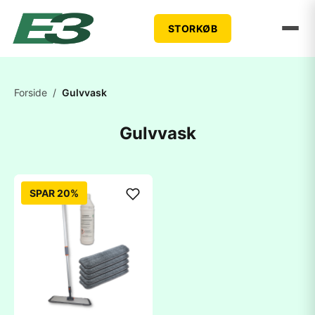
STORKØB
Forside
/
Gulvvask
Gulvvask
SPAR 20%