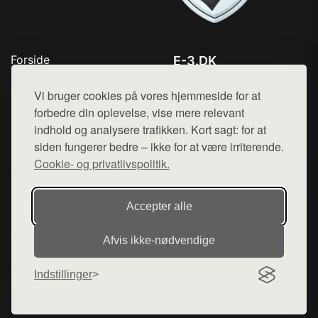
Forside
E-3.DK
Produkter
Tlf. 78768672
Top Rabatter
Vi bruger cookies på vores hjemmeside for at
Mail:
hej@want.dk
Kontakt
forbedre din oplevelse, vise mere relevant
indhold og analysere trafikken. Kort sagt: for at
Cookie- og privatlivspolitik
siden fungerer bedre – ikke for at være irriterende.
Cookie- og privatlivspolitik.
Denne side er en del af want.dk, der udgiver en række
Accepter alle
hjemmesider med præsentation af forskellige produkter fra
diverse webshops. Der sælges ikke varer fra denne side - vi
Afvis ikke‑nødvendige
henviser til de shops, som sælger varen. Vi har heller ikke
varerne på lager.
Indstillinger
© 2026 e-3.dk. Alle rettigheder forbeholdes.