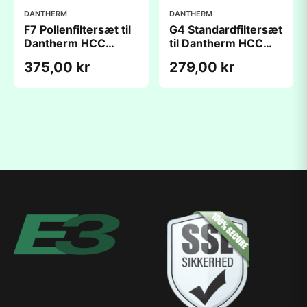
DANTHERM
DANTHERM
F7 Pollenfiltersæt til
G4 Standardfiltersæt
Dantherm HCC
til Dantherm HCC
260/360
260/360
375,00 kr
279,00 kr
(203x220x46mm) -
(203x220x46mm) -
kompatibelt
kompatibelt