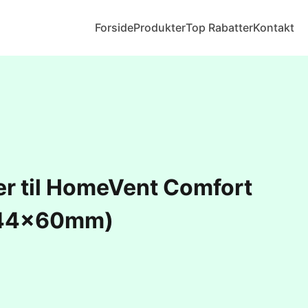
Forside
Produkter
Top Rabatter
Kontakt
er til HomeVent Comfort
244x60mm)