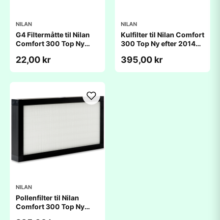
NILAN
NILAN
G4 Filtermåtte til Nilan
Kulfilter til Nilan Comfort
Comfort 300 Top Ny
300 Top Ny efter 2014
efter 2014
(228x445x48mm)
22,00 kr
395,00 kr
(228x445x20 mm)
NILAN
Pollenfilter til Nilan
Comfort 300 Top Ny
efter 2014