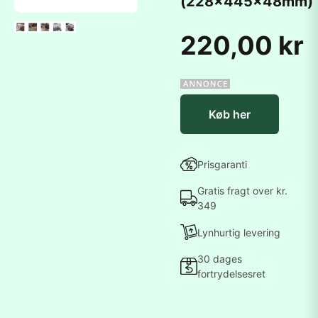
(228x445x48mm)
220,00 kr
Køb her
Prisgaranti
Gratis fragt over kr.
349
Lynhurtig levering
30 dages
fortrydelsesret