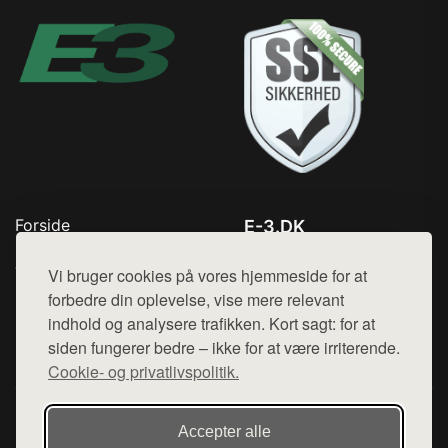
Forside
E-3.DK
Produkter
Tlf. 78768672
Top Rabatter
Vi bruger cookies på vores hjemmeside for at
Mail:
hej@want.dk
Kontakt
forbedre din oplevelse, vise mere relevant
indhold og analysere trafikken. Kort sagt: for at
Cookie- og privatlivspolitik
siden fungerer bedre – ikke for at være irriterende.
Cookie- og privatlivspolitik.
Denne side er en del af want.dk, der udgiver en række
Accepter alle