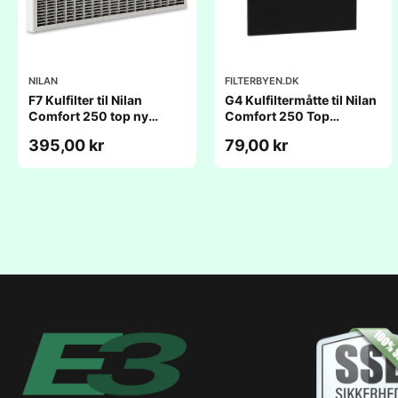
NILAN
FILTERBYEN.DK
F7 Kulfilter til Nilan
G4 Kulfiltermåtte til Nilan
Comfort 250 top ny
Comfort 250 Top
model/ Comfort 250L
(236Ã335x10mm)
395,00 kr
79,00 kr
(238x335x25mm)