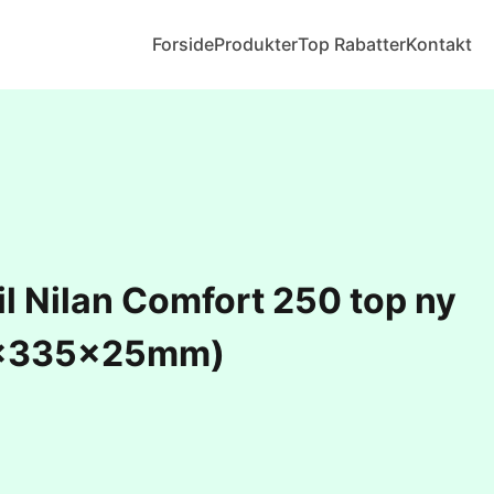
Forside
Produkter
Top Rabatter
Kontakt
til Nilan Comfort 250 top ny
8x335x25mm)