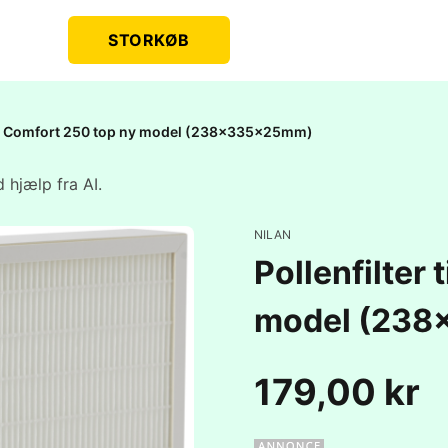
STORKØB
ilan Comfort 250 top ny model (238x335x25mm)
 hjælp fra AI.
NILAN
Pollenfilter 
model (23
179,00 kr