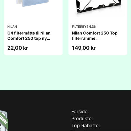
NILAN
FILTERBYEN.DK
G4 filtermåtte til Nilan
Nilan Comfort 250 Top
Comfort 250 top ny
filterramme
model
(238x335x20mm)
22,00 kr
149,00 kr
(238x335x20mm)
Forside
Produkter
Top Rabatter