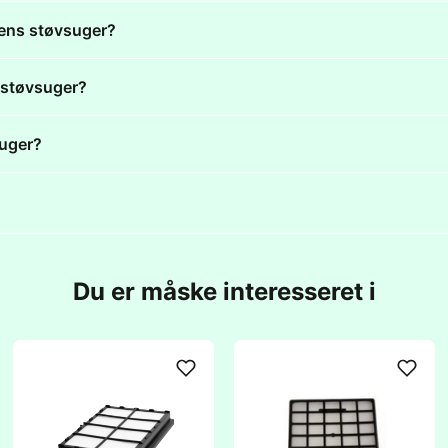
mens støvsuger?
s støvsuger?
suger?
Du er måske interesseret i