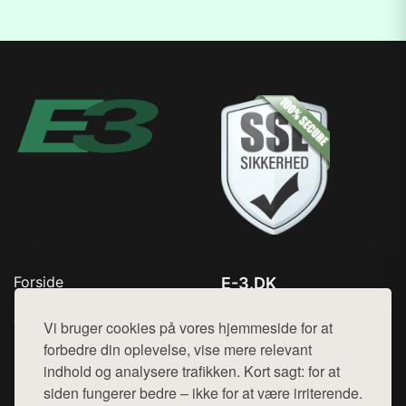
Forside
E-3.DK
Produkter
Tlf. 78768672
Top Rabatter
Vi bruger cookies på vores hjemmeside for at
Mail:
hej@want.dk
Kontakt
forbedre din oplevelse, vise mere relevant
indhold og analysere trafikken. Kort sagt: for at
Cookie- og privatlivspolitik
siden fungerer bedre – ikke for at være irriterende.