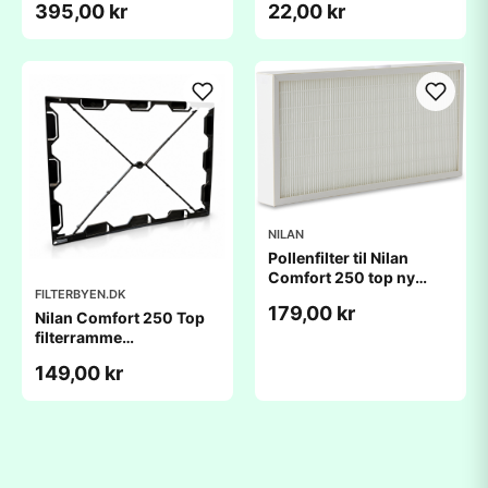
395,00 kr
22,00 kr
(238x335x25mm)
(238x335x20mm)
NILAN
Pollenfilter til Nilan
Comfort 250 top ny
FILTERBYEN.DK
model
179,00 kr
(238x335x25mm)
Nilan Comfort 250 Top
filterramme
(238x335x20mm)
149,00 kr