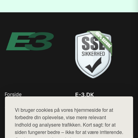
Forside
E-3.DK
Produkter
Tlf. 78768672
Top Rabatter
Vi bruger cookies på vores hjemmeside for at
Mail:
hej@want.dk
Kontakt
forbedre din oplevelse, vise mere relevant
indhold og analysere trafikken. Kort sagt: for at
Cookie- og privatlivspolitik
siden fungerer bedre – ikke for at være irriterende.