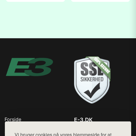
Forside
E-3.DK
Produkter
Tlf. 78768672
Top Rabatter
Vi bruger cookies på vores hjemmeside for at