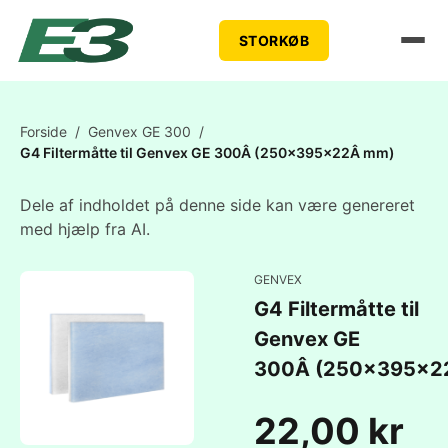
STORKØB
Forside
/
Genvex GE 300
/
G4 Filtermåtte til Genvex GE 300Â (250x395x22Â mm)
Dele af indholdet på denne side kan være genereret
med hjælp fra AI.
GENVEX
G4 Filtermåtte til
Genvex GE
300Â (250x395x2
22,00 kr