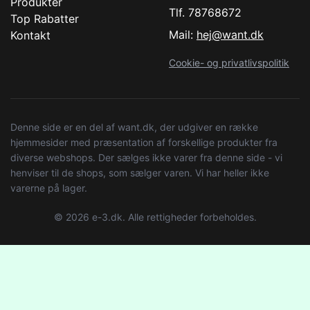
Produkter
Tlf. 78768672
Top Rabatter
Mail:
hej@want.dk
Kontakt
Cookie- og privatlivspolitik
Denne side er en del af want.dk, der udgiver en række
hjemmesider med præsentation af forskellige produkter fra
diverse webshops. Der sælges ikke varer fra denne side - vi
henviser til de shops, som sælger varen. Vi har heller ikke
varerne på lager.
© 2026 e-3.dk. Alle rettigheder forbeholdes.