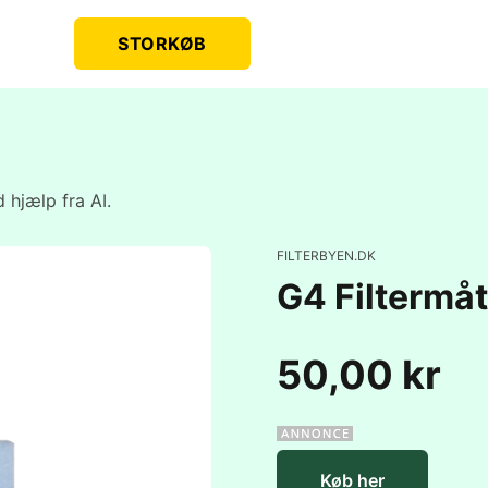
STORKØB
 hjælp fra AI.
FILTERBYEN.DK
G4 Filterm
50,00 kr
Køb her