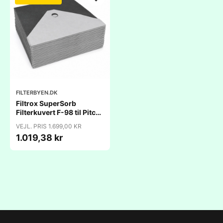
FILTERBYEN.DK
Filtrox SuperSorb
Filterkuvert F-98 til Pitco
ROV 3 & 4 Kars Friture -
VEJL. PRIS 1.699,00 KR
30 stk
1.019,38 kr