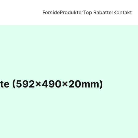
Forside
Produkter
Top Rabatter
Kontakt
åtte (592x490x20mm)